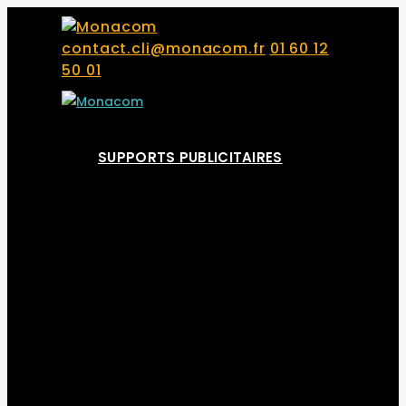
contact.cli@monacom.fr
01 60 12
50 01
SUPPORTS PUBLICITAIRES
Bâches Publicitaires
Bandes de balisages – Rubans de
chantiers
Banderoles Publicitaires Non tissée
Déco-Barrières
Drapeaux Publicitaires et