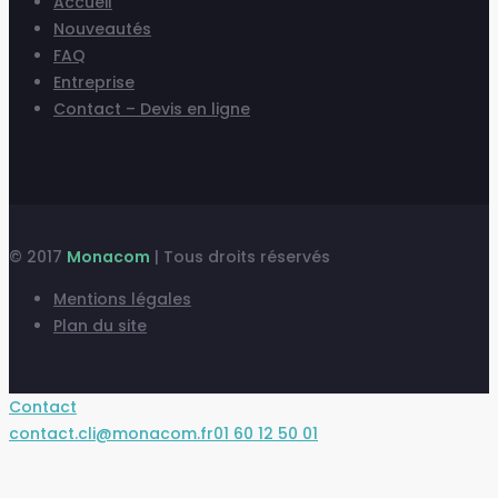
Accueil
Nouveautés
FAQ
Entreprise
Contact – Devis en ligne
© 2017
Monacom
| Tous droits réservés
Mentions légales
Plan du site
Contact
contact.cli@monacom.fr
01 60 12 50 01