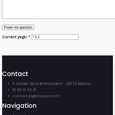
Current ye@r
*
Contact
3 sentier de la Bretonnière – 91570 Bièvres
01 60 12 50 01
contact.cli@monacom.fr
Navigation